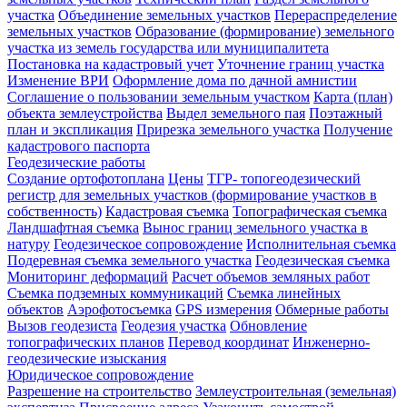
участка
Объединение земельных участков
Перераспределение
земельных участков
Образование (формирование) земельного
участка из земель государства или муниципалитета
Постановка на кадастровый учет
Уточнение границ участка
Изменение ВРИ
Оформление дома по дачной амнистии
Соглашение о пользовании земельным участком
Карта (план)
объекта землеустройства
Выдел земельного пая
Поэтажный
план и экспликация
Прирезка земельного участка
Получение
кадастрового паспорта
Геодезические работы
Создание ортофотоплана
Цены
ТГР- топогеодезический
регистр для земельных участков (формирование участков в
собственность)
Кадастровая съемка
Топографическая съемка
Ландшафтная съемка
Вынос границ земельного участка в
натуру
Геодезическое сопровождение
Исполнительная съемка
Подеревная съемка земельного участка
Геодезическая съемка
Мониторинг деформаций
Расчет объемов земляных работ
Съемка подземных коммуникаций
Съемка линейных
объектов
Аэрофотосъемка
GPS измерения
Обмерные работы
Вызов геодезиста
Геодезия участка
Обновление
топографических планов
Перевод координат
Инженерно-
геодезические изыскания
Юридическое сопровождение
Разрешение на строительство
Землеустроительная (земельная)