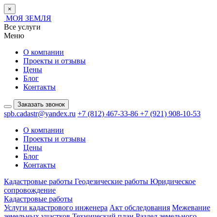
×
МОЯ ЗЕМЛЯ
Все услуги
Меню
О компании
Проекты и отзывы
Цены
Блог
Контакты
Заказать звонок
spb.cadastr@yandex.ru
+7 (812) 467-33-86
+7 (921) 908-10-53
О компании
Проекты и отзывы
Цены
Блог
Контакты
Кадастровые работы
Геодезические работы
Юридическое
сопровождение
Кадастровые работы
Услуги кадастрового инженера
Акт обследования
Межевание
земельных участков
Технический план
Раздел земельного