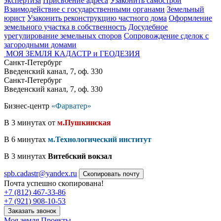
экспертиза
Присвоение адреса
Узаконить самострой
Взаимодействие с государственными органами
Земельный
юрист
Узаконить реконструкцию частного дома
Оформление
земельного участка в собственность
Досудебное
урегулирование земельных споров
Сопровождение сделок с
загородными домами
МОЯ ЗЕМЛЯ
КАДАСТР и ГЕОДЕЗИЯ
Санкт-Петербург
Введенский канал, 7, оф. 330
Санкт-Петербург
Введенский канал, 7, оф. 330
Бизнес-центр
«Фарватер»
В 3 минутах от
м.Пушкинская
В 6 минутах
м.Технологический институт
В 3 минутах
Витебский вокзал
spb.cadastr@yandex.ru
Скопировать почту
Почта успешно скопирована!
+7 (812) 467-33-86
+7 (921) 908-10-53
Заказать звонок
Моя земля
Проекты