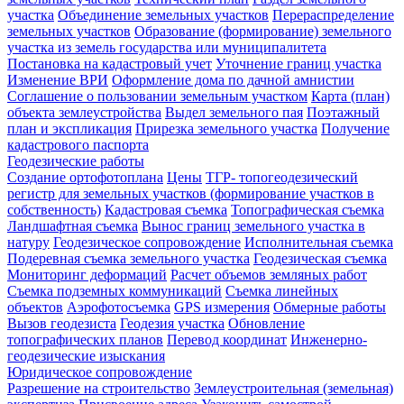
участка
Объединение земельных участков
Перераспределение
земельных участков
Образование (формирование) земельного
участка из земель государства или муниципалитета
Постановка на кадастровый учет
Уточнение границ участка
Изменение ВРИ
Оформление дома по дачной амнистии
Соглашение о пользовании земельным участком
Карта (план)
объекта землеустройства
Выдел земельного пая
Поэтажный
план и экспликация
Прирезка земельного участка
Получение
кадастрового паспорта
Геодезические работы
Создание ортофотоплана
Цены
ТГР- топогеодезический
регистр для земельных участков (формирование участков в
собственность)
Кадастровая съемка
Топографическая съемка
Ландшафтная съемка
Вынос границ земельного участка в
натуру
Геодезическое сопровождение
Исполнительная съемка
Подеревная съемка земельного участка
Геодезическая съемка
Мониторинг деформаций
Расчет объемов земляных работ
Съемка подземных коммуникаций
Съемка линейных
объектов
Аэрофотосъемка
GPS измерения
Обмерные работы
Вызов геодезиста
Геодезия участка
Обновление
топографических планов
Перевод координат
Инженерно-
геодезические изыскания
Юридическое сопровождение
Разрешение на строительство
Землеустроительная (земельная)