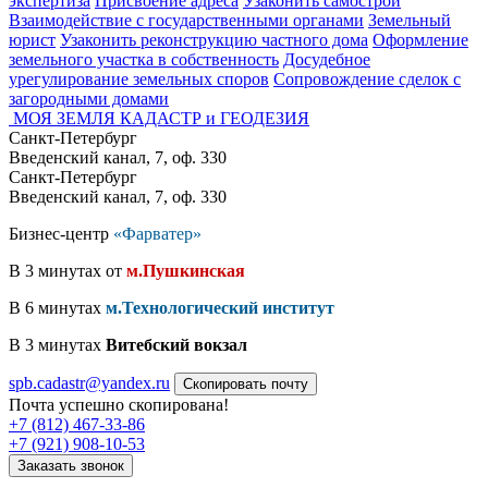
экспертиза
Присвоение адреса
Узаконить самострой
Взаимодействие с государственными органами
Земельный
юрист
Узаконить реконструкцию частного дома
Оформление
земельного участка в собственность
Досудебное
урегулирование земельных споров
Сопровождение сделок с
загородными домами
МОЯ ЗЕМЛЯ
КАДАСТР и ГЕОДЕЗИЯ
Санкт-Петербург
Введенский канал, 7, оф. 330
Санкт-Петербург
Введенский канал, 7, оф. 330
Бизнес-центр
«Фарватер»
В 3 минутах от
м.Пушкинская
В 6 минутах
м.Технологический институт
В 3 минутах
Витебский вокзал
spb.cadastr@yandex.ru
Скопировать почту
Почта успешно скопирована!
+7 (812) 467-33-86
+7 (921) 908-10-53
Заказать звонок