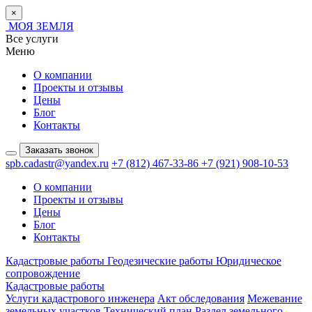
×
МОЯ ЗЕМЛЯ
Все услуги
Меню
О компании
Проекты и отзывы
Цены
Блог
Контакты
Заказать звонок
spb.cadastr@yandex.ru
+7 (812) 467-33-86
+7 (921) 908-10-53
О компании
Проекты и отзывы
Цены
Блог
Контакты
Кадастровые работы
Геодезические работы
Юридическое
сопровождение
Кадастровые работы
Услуги кадастрового инженера
Акт обследования
Межевание
земельных участков
Технический план
Раздел земельного