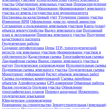
участка
Объединение земельных участков
Перераспределение
земельных участков
Образование (формирование) земельного
участка из земель государства или муниципалитета
Постановка на кадастровый учет
Уточнение границ участка
Изменение ВРИ
Оформление дома по дачной амнистии
Соглашение о пользовании земельным участком
Карта (план)
объекта землеустройства
Выдел земельного пая
Поэтажный
план и экспликация
Прирезка земельного участка
Получение
кадастрового паспорта
Геодезические работы
Создание ортофотоплана
Цены
ТГР- топогеодезический
регистр для земельных участков (формирование участков в
собственность)
Кадастровая съемка
Топографическая съемка
Ландшафтная съемка
Вынос границ земельного участка в
натуру
Геодезическое сопровождение
Исполнительная съемка
Подеревная съемка земельного участка
Геодезическая съемка
Мониторинг деформаций
Расчет объемов земляных работ
Съемка подземных коммуникаций
Съемка линейных
объектов
Аэрофотосъемка
GPS измерения
Обмерные работы
Вызов геодезиста
Геодезия участка
Обновление
топографических планов
Перевод координат
Инженерно-
геодезические изыскания
Юридическое сопровождение
Разрешение на строительство
Землеустроительная (земельная)