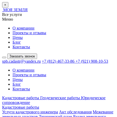
×
МОЯ ЗЕМЛЯ
Все услуги
Меню
О компании
Проекты и отзывы
Цены
Блог
Контакты
Заказать звонок
spb.cadastr@yandex.ru
+7 (812) 467-33-86
+7 (921) 908-10-53
О компании
Проекты и отзывы
Цены
Блог
Контакты
Кадастровые работы
Геодезические работы
Юридическое
сопровождение
Кадастровые работы
Услуги кадастрового инженера
Акт обследования
Межевание
земельных участков
Технический план
Раздел земельного