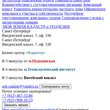
экспертиза
Присвоение адреса
Узаконить самострой
Взаимодействие с государственными органами
Земельный
юрист
Узаконить реконструкцию частного дома
Оформление
земельного участка в собственность
Досудебное
урегулирование земельных споров
Сопровождение сделок с
загородными домами
МОЯ ЗЕМЛЯ
КАДАСТР и ГЕОДЕЗИЯ
Санкт-Петербург
Введенский канал, 7, оф. 330
Санкт-Петербург
Введенский канал, 7, оф. 330
Бизнес-центр
«Фарватер»
В 3 минутах от
м.Пушкинская
В 6 минутах
м.Технологический институт
В 3 минутах
Витебский вокзал
spb.cadastr@yandex.ru
Скопировать почту
Почта успешно скопирована!
+7 (812) 467-33-86
+7 (921) 908-10-53
Заказать звонок
Моя земля
Геодезические работы
Съемка подземных