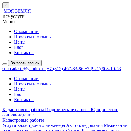
×
МОЯ ЗЕМЛЯ
Все услуги
Меню
О компании
Проекты и отзывы
Цены
Блог
Контакты
Заказать звонок
spb.cadastr@yandex.ru
+7 (812) 467-33-86
+7 (921) 908-10-53
О компании
Проекты и отзывы
Цены
Блог
Контакты
Кадастровые работы
Геодезические работы
Юридическое
сопровождение
Кадастровые работы
Услуги кадастрового инженера
Акт обследования
Межевание
земельных участков
Технический план
Раздел земельного