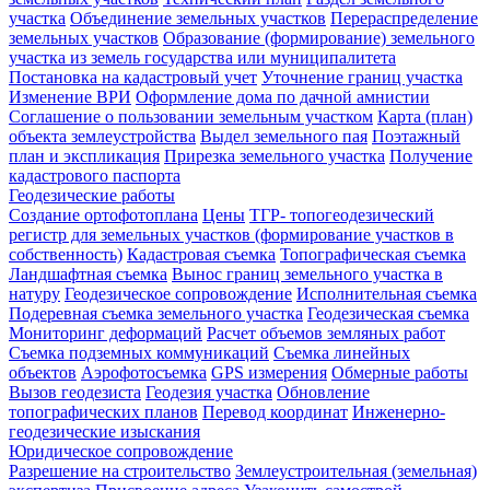
участка
Объединение земельных участков
Перераспределение
земельных участков
Образование (формирование) земельного
участка из земель государства или муниципалитета
Постановка на кадастровый учет
Уточнение границ участка
Изменение ВРИ
Оформление дома по дачной амнистии
Соглашение о пользовании земельным участком
Карта (план)
объекта землеустройства
Выдел земельного пая
Поэтажный
план и экспликация
Прирезка земельного участка
Получение
кадастрового паспорта
Геодезические работы
Создание ортофотоплана
Цены
ТГР- топогеодезический
регистр для земельных участков (формирование участков в
собственность)
Кадастровая съемка
Топографическая съемка
Ландшафтная съемка
Вынос границ земельного участка в
натуру
Геодезическое сопровождение
Исполнительная съемка
Подеревная съемка земельного участка
Геодезическая съемка
Мониторинг деформаций
Расчет объемов земляных работ
Съемка подземных коммуникаций
Съемка линейных
объектов
Аэрофотосъемка
GPS измерения
Обмерные работы
Вызов геодезиста
Геодезия участка
Обновление
топографических планов
Перевод координат
Инженерно-
геодезические изыскания
Юридическое сопровождение
Разрешение на строительство
Землеустроительная (земельная)