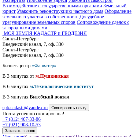
экспертиза
Присвоение адреса
Узаконить самострой
Взаимодействие с государственными органами
Земельный
юрист
Узаконить реконструкцию частного дома
Оформление
земельного участка в собственность
Досудебное
урегулирование земельных споров
Сопровождение сделок с
загородными домами
МОЯ ЗЕМЛЯ
КАДАСТР и ГЕОДЕЗИЯ
Санкт-Петербург
Введенский канал, 7, оф. 330
Санкт-Петербург
Введенский канал, 7, оф. 330
Бизнес-центр
«Фарватер»
В 3 минутах от
м.Пушкинская
В 6 минутах
м.Технологический институт
В 3 минутах
Витебский вокзал
spb.cadastr@yandex.ru
Скопировать почту
Почта успешно скопирована!
+7 (812) 467-33-86
+7 (921) 908-10-53
Заказать звонок
Моя земля
Как увеличить участок? Что же такое «прирезка» ?