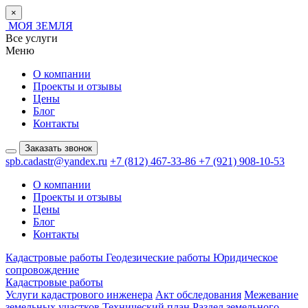
×
МОЯ ЗЕМЛЯ
Все услуги
Меню
О компании
Проекты и отзывы
Цены
Блог
Контакты
Заказать звонок
spb.cadastr@yandex.ru
+7 (812) 467-33-86
+7 (921) 908-10-53
О компании
Проекты и отзывы
Цены
Блог
Контакты
Кадастровые работы
Геодезические работы
Юридическое
сопровождение
Кадастровые работы
Услуги кадастрового инженера
Акт обследования
Межевание
земельных участков
Технический план
Раздел земельного