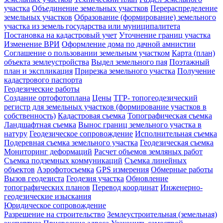
участка
Объединение земельных участков
Перераспределение
земельных участков
Образование (формирование) земельного
участка из земель государства или муниципалитета
Постановка на кадастровый учет
Уточнение границ участка
Изменение ВРИ
Оформление дома по дачной амнистии
Соглашение о пользовании земельным участком
Карта (план)
объекта землеустройства
Выдел земельного пая
Поэтажный
план и экспликация
Прирезка земельного участка
Получение
кадастрового паспорта
Геодезические работы
Создание ортофотоплана
Цены
ТГР- топогеодезический
регистр для земельных участков (формирование участков в
собственность)
Кадастровая съемка
Топографическая съемка
Ландшафтная съемка
Вынос границ земельного участка в
натуру
Геодезическое сопровождение
Исполнительная съемка
Подеревная съемка земельного участка
Геодезическая съемка
Мониторинг деформаций
Расчет объемов земляных работ
Съемка подземных коммуникаций
Съемка линейных
объектов
Аэрофотосъемка
GPS измерения
Обмерные работы
Вызов геодезиста
Геодезия участка
Обновление
топографических планов
Перевод координат
Инженерно-
геодезические изыскания
Юридическое сопровождение
Разрешение на строительство
Землеустроительная (земельная)