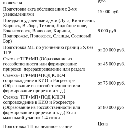
руб.
включена
Подготовка акта обследования с 2-мя
15 000 руб.
уведомлениями
Поездки в удаленные адм-и (Луга, Кингисепп,
Кировск, Выборг, Тихвин, Лодейное поле,
Бокситогорск, Волосово, Кириши,
8 000 руб.
Подпорожье, Приозерск, Сланцы, Сосновый
Бор)
Подготовка МП по уточнению границ ЗУ, без
от 20 000 руб.
ТГР
Съемка+ТГР+МП (Образование из
госсобственности или формирование
от 45 000 руб.
прирезки, перераспределение или раздел)
Съемка+ТГР+МП+ПОД КЛЮЧ
сопровождение в КИО и Росреестре
от 75 000 руб.
(Образование из госсобственности или
формирование прирезки и т. д.)
Съемка+ТГР+МП+ПОД КЛЮЧ
сопровождение в КИО и Росреестре
(Образование из госсобственности или
от 80 000 руб
формирование прирезки и т. д.) Если
маленький участок 1-4 сотки
Цена
Подготовка ТП на нежилое здание