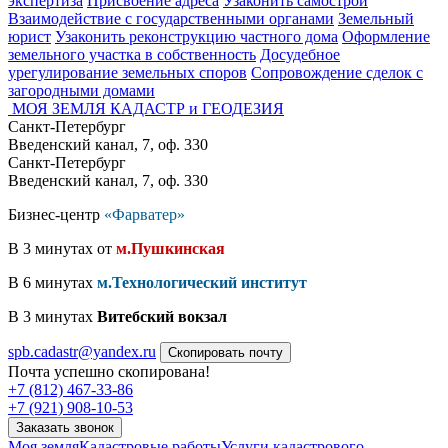
экспертиза
Присвоение адреса
Узаконить самострой
Взаимодействие с государственными органами
Земельный
юрист
Узаконить реконструкцию частного дома
Оформление
земельного участка в собственность
Досудебное
урегулирование земельных споров
Сопровождение сделок с
загородными домами
МОЯ ЗЕМЛЯ
КАДАСТР и ГЕОДЕЗИЯ
Санкт-Петербург
Введенский канал, 7, оф. 330
Санкт-Петербург
Введенский канал, 7, оф. 330
Бизнес-центр
«Фарватер»
В 3 минутах от
м.Пушкинская
В 6 минутах
м.Технологический институт
В 3 минутах
Витебский вокзал
spb.cadastr@yandex.ru
Скопировать почту
Почта успешно скопирована!
+7 (812) 467-33-86
+7 (921) 908-10-53
Заказать звонок
Моя земля
Кадастровые работы
Услуги кадастрового