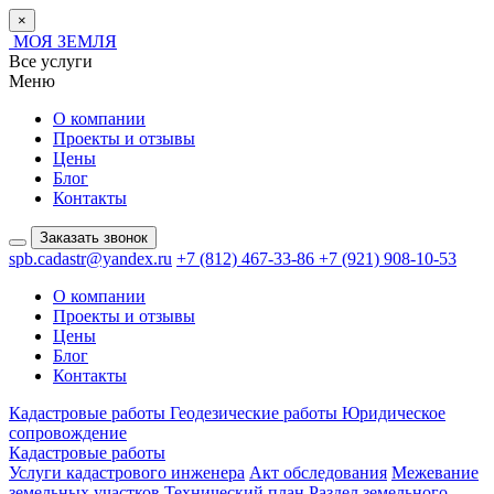
×
МОЯ ЗЕМЛЯ
Все услуги
Меню
О компании
Проекты и отзывы
Цены
Блог
Контакты
Заказать звонок
spb.cadastr@yandex.ru
+7 (812) 467-33-86
+7 (921) 908-10-53
О компании
Проекты и отзывы
Цены
Блог
Контакты
Кадастровые работы
Геодезические работы
Юридическое
сопровождение
Кадастровые работы
Услуги кадастрового инженера
Акт обследования
Межевание
земельных участков
Технический план
Раздел земельного