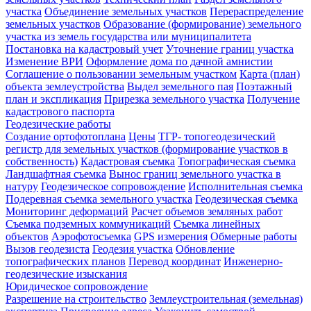
участка
Объединение земельных участков
Перераспределение
земельных участков
Образование (формирование) земельного
участка из земель государства или муниципалитета
Постановка на кадастровый учет
Уточнение границ участка
Изменение ВРИ
Оформление дома по дачной амнистии
Соглашение о пользовании земельным участком
Карта (план)
объекта землеустройства
Выдел земельного пая
Поэтажный
план и экспликация
Прирезка земельного участка
Получение
кадастрового паспорта
Геодезические работы
Создание ортофотоплана
Цены
ТГР- топогеодезический
регистр для земельных участков (формирование участков в
собственность)
Кадастровая съемка
Топографическая съемка
Ландшафтная съемка
Вынос границ земельного участка в
натуру
Геодезическое сопровождение
Исполнительная съемка
Подеревная съемка земельного участка
Геодезическая съемка
Мониторинг деформаций
Расчет объемов земляных работ
Съемка подземных коммуникаций
Съемка линейных
объектов
Аэрофотосъемка
GPS измерения
Обмерные работы
Вызов геодезиста
Геодезия участка
Обновление
топографических планов
Перевод координат
Инженерно-
геодезические изыскания
Юридическое сопровождение
Разрешение на строительство
Землеустроительная (земельная)